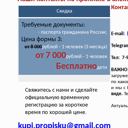
Конта
Скидка
Требуемые документы:
- паспорта гражданина России;
E-mail:
Цена формы 3:
Telegra
от 8 000
рублей - 1 человек (3 месяца)
от 7 000
рублей - 1 человек
Тел: 7-
Бесплатно
дети
ВАЖНО
загруже
по како
и мы с
Свяжитесь с нами и сделайте
виде.
Т
официальную временную
регистрацию за короткое
Актуаль
время по хорошей цене.
kupi.propisku@gmail.com